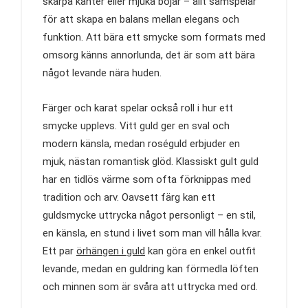
skarpa kanter eller mjuka böjar – allt samspelar
för att skapa en balans mellan elegans och
funktion. Att bära ett smycke som formats med
omsorg känns annorlunda, det är som att bära
något levande nära huden.
Färger och karat spelar också roll i hur ett
smycke upplevs. Vitt guld ger en sval och
modern känsla, medan roséguld erbjuder en
mjuk, nästan romantisk glöd. Klassiskt gult guld
har en tidlös värme som ofta förknippas med
tradition och arv. Oavsett färg kan ett
guldsmycke uttrycka något personligt – en stil,
en känsla, en stund i livet som man vill hålla kvar.
Ett par
örhängen i guld
kan göra en enkel outfit
levande, medan en guldring kan förmedla löften
och minnen som är svåra att uttrycka med ord.