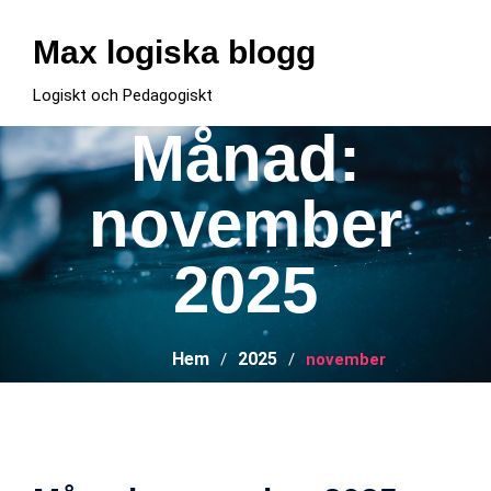
Hoppa
till
Max logiska blogg
innehåll
Logiskt och Pedagogiskt
Månad:
november
2025
Hem
2025
november