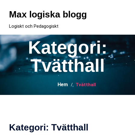
Hoppa
till
Max logiska blogg
innehåll
Logiskt och Pedagogiskt
Kategori:
Tvätthall
Hem
Tvätthall
Kategori:
Tvätthall