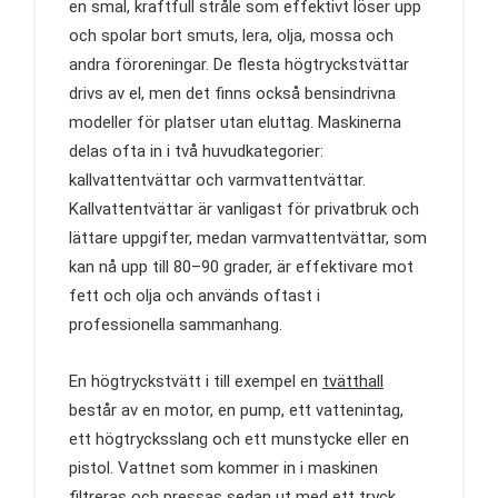
en smal, kraftfull stråle som effektivt löser upp
och spolar bort smuts, lera, olja, mossa och
andra föroreningar. De flesta högtryckstvättar
drivs av el, men det finns också bensindrivna
modeller för platser utan eluttag. Maskinerna
delas ofta in i två huvudkategorier:
kallvattentvättar och varmvattentvättar.
Kallvattentvättar är vanligast för privatbruk och
lättare uppgifter, medan varmvattentvättar, som
kan nå upp till 80–90 grader, är effektivare mot
fett och olja och används oftast i
professionella sammanhang.
En högtryckstvätt i till exempel en
tvätthall
består av en motor, en pump, ett vattenintag,
ett högtrycksslang och ett munstycke eller en
pistol. Vattnet som kommer in i maskinen
filtreras och pressas sedan ut med ett tryck