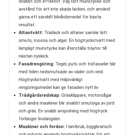
snabbt och effektivt. Välj rätt munstycke och
avstånd för att inte skada lacken, och använd
gärna ett särskilt bilvårdsmedel för bästa
resultat.
Altantvätt:
Trädäck och altaner samlar lätt
smuts, mossa och alger. En högtryckstvätt med
lämpligt munstycke kan återställa träytor till
nästan nyskick.
Fasadrengöring:
Tegel, puts och träfasader blir
med tiden nedsmutsade av väder och vind.
Högtryckstvätt med miljövänligt
rengöringsmedel kan ge fasaden nytt liv.
Trädgårdsredskap:
Gräsklippare, motorsågar
och andra maskiner blir snabbt smutsiga av jord
och gräs. En snabb avspolning med högtryck
förlänger livslängden.
Maskiner och fordon:
I lantbruk, byggbransch
och industri används högtryckstvättar för att