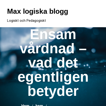
Hoppa
till
Max logiska blogg
innehåll
Logiskt och Pedagogiskt
Ensam
vårdnad –
vad det
egentligen
betyder
Hem
hem