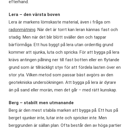
efterhand.
Lera – den värsta boven
Lera är markens lömskaste material, även i fråga om
radonmätning
. När det är torrt kan leran kännas fast och
stadig. Men när det blir blött sväller den och tappar
bärförmåga. Ett hus byggt på lera utan ordentlig grund
kommer att sjunka, luta och spricka. För att bygga på lera
krävs antingen pålning ner till fast botten eller en flytande
grund som är tillräckligt styv för att fördela lasten över en
stor yta. Vilken metod som passar bäst avgörs av den
geotekniska undersökningen. Att bygga på lera är dyrare
än på sand eller morän, men det går – med rätt kunskap.
Berg – stabilt men utmanande
Berg är den mest stabila marken att bygga på. Ett hus på
berget sjunker inte, lutar inte och spricker inte. Men
berggrunden är sällan plan. Ofta består den av höga partier