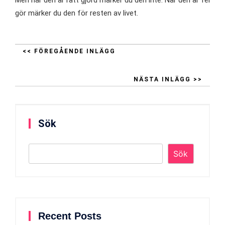
Men när den är rätt gjord märker du den inte. När den är fel
gör märker du den för resten av livet.
<< FÖREGÅENDE INLÄGG
NÄSTA INLÄGG >>
Sök
Sök
Recent Posts