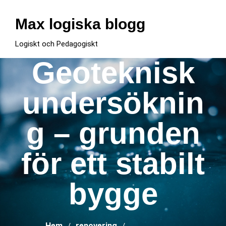
Hoppa
till
Max logiska blogg
innehåll
Logiskt och Pedagogiskt
Geoteknisk
undersöknin
g – grunden
för ett stabilt
bygge
Hem
renovering