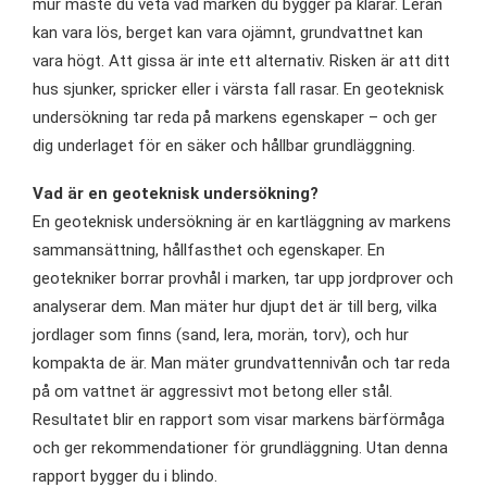
mur måste du veta vad marken du bygger på klarar. Leran
kan vara lös, berget kan vara ojämnt, grundvattnet kan
vara högt. Att gissa är inte ett alternativ. Risken är att ditt
hus sjunker, spricker eller i värsta fall rasar. En geoteknisk
undersökning tar reda på markens egenskaper – och ger
dig underlaget för en säker och hållbar grundläggning.
Vad är en geoteknisk undersökning?
En geoteknisk undersökning är en kartläggning av markens
sammansättning, hållfasthet och egenskaper. En
geotekniker borrar provhål i marken, tar upp jordprover och
analyserar dem. Man mäter hur djupt det är till berg, vilka
jordlager som finns (sand, lera, morän, torv), och hur
kompakta de är. Man mäter grundvattennivån och tar reda
på om vattnet är aggressivt mot betong eller stål.
Resultatet blir en rapport som visar markens bärförmåga
och ger rekommendationer för grundläggning. Utan denna
rapport bygger du i blindo.