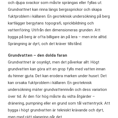
och djupa svackor som måste sprängas eller fyllas ut.
Grundvattnet kan rinna längs bergssprickor och skapa
fuktproblem i källaren. En geoteknisk undersökning på berg
kartlägger bergytans topografi, sprickbildning och
vattenföring. Utifrån den dimensioneras grunden. Att
bygga på berg är ofta billigare än på lera – men inte alltid.
Sprängning är dyrt, och det kräver tillstånd.
Grundvatten – den dolda faran
Grundvattnet är osynligt, men det påverkar allt. Högt
grundvatten kan göra att en grop fylls med vatten innan
du hinner gjuta. Det kan erodera marken under huset. Det
kan orsaka fuktproblem i källaren. En geoteknisk
undersökning mäter grundvattennivån och dess variation
över tid. Är den för hög måste du vidta åtgärder –
dränering, pumpning eller en grund som tål vattentryck. Att
bygga i högt grundvatten är tekniskt krävande och dyrt,
men med rätt planering går det.