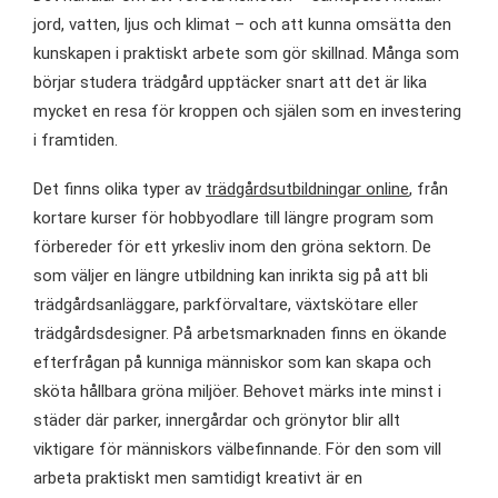
jord, vatten, ljus och klimat – och att kunna omsätta den
kunskapen i praktiskt arbete som gör skillnad. Många som
börjar studera trädgård upptäcker snart att det är lika
mycket en resa för kroppen och själen som en investering
i framtiden.
Det finns olika typer av
trädgårdsutbildningar online
, från
kortare kurser för hobbyodlare till längre program som
förbereder för ett yrkesliv inom den gröna sektorn. De
som väljer en längre utbildning kan inrikta sig på att bli
trädgårdsanläggare, parkförvaltare, växtskötare eller
trädgårdsdesigner. På arbetsmarknaden finns en ökande
efterfrågan på kunniga människor som kan skapa och
sköta hållbara gröna miljöer. Behovet märks inte minst i
städer där parker, innergårdar och grönytor blir allt
viktigare för människors välbefinnande. För den som vill
arbeta praktiskt men samtidigt kreativt är en