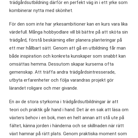
trädgårdsutbildning därför en perfekt väg in i ett yrke som
kombinerar nytta med skönhet.
För den som inte har yrkesambitioner kan en kurs vara lika
värdefull. Många hobbyodlare vill bli bättre på att sköta sin
trädgård, förstå beskärning eller planera planteringar på
ett mer hållbart sätt. Genom att gå en utbildning får man
både inspiration och konkreta kunskaper som snabbt kan
omsättas hemma. Dessutom skapar kurserna ofta
gemenskap. Att träffa andra trädgårdsintresserade,
utbyta erfarenheter och följa varandras projekt gör
lärandet roligare och mer givande.
En av de stora styrkorna i trädgårdsutbildningar är att
teori och praktik går hand i hand. Det är en sak att läsa om
växters behov i en bok, men en helt annan att stå ute på
fältet, känna jorden i händerna och se skillnaden när rätt
växt hamnar på rätt plats. Genom praktiska moment som