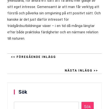
yrkesbana, för andra ett sätt att få ännu mer glädje av
sitt eget intresse. Gemensamt är att man får verktyg att
förstå och påverka sin omgivning på ett positivt sätt. Och
kanske är det just därför intresset för
trädgårdsutbildningar växer – i en tid då många längtar
efter både praktiska färdigheter och en närmare relation
till naturen.
<< FÖREGÅENDE INLÄGG
NÄSTA INLÄGG >>
Sök
Sök