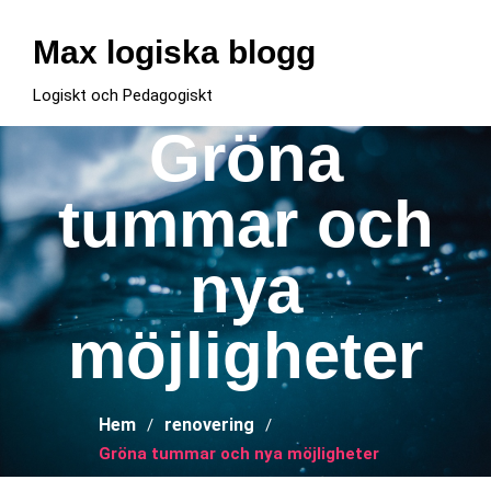
Hoppa
till
Max logiska blogg
innehåll
Logiskt och Pedagogiskt
Gröna
tummar och
nya
möjligheter
Hem
renovering
Gröna tummar och nya möjligheter