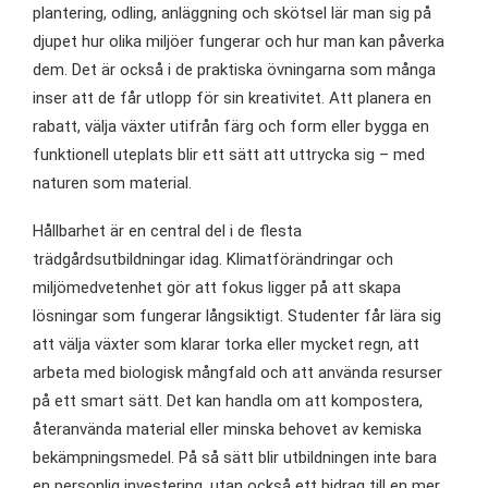
plantering, odling, anläggning och skötsel lär man sig på
djupet hur olika miljöer fungerar och hur man kan påverka
dem. Det är också i de praktiska övningarna som många
inser att de får utlopp för sin kreativitet. Att planera en
rabatt, välja växter utifrån färg och form eller bygga en
funktionell uteplats blir ett sätt att uttrycka sig – med
naturen som material.
Hållbarhet är en central del i de flesta
trädgårdsutbildningar idag. Klimatförändringar och
miljömedvetenhet gör att fokus ligger på att skapa
lösningar som fungerar långsiktigt. Studenter får lära sig
att välja växter som klarar torka eller mycket regn, att
arbeta med biologisk mångfald och att använda resurser
på ett smart sätt. Det kan handla om att kompostera,
återanvända material eller minska behovet av kemiska
bekämpningsmedel. På så sätt blir utbildningen inte bara
en personlig investering, utan också ett bidrag till en mer