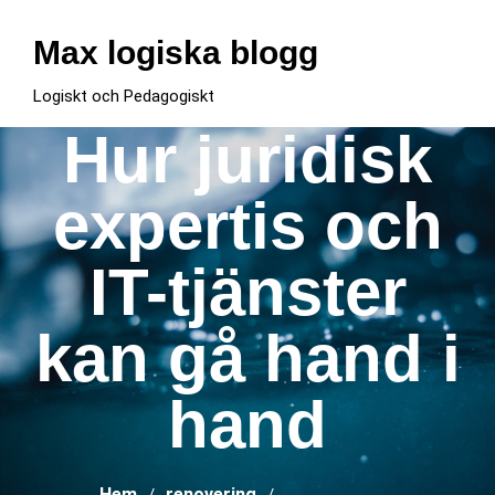
Hoppa
till
Max logiska blogg
innehåll
Logiskt och Pedagogiskt
Hur juridisk
expertis och
IT-tjänster
kan gå hand i
hand
Hem
renovering