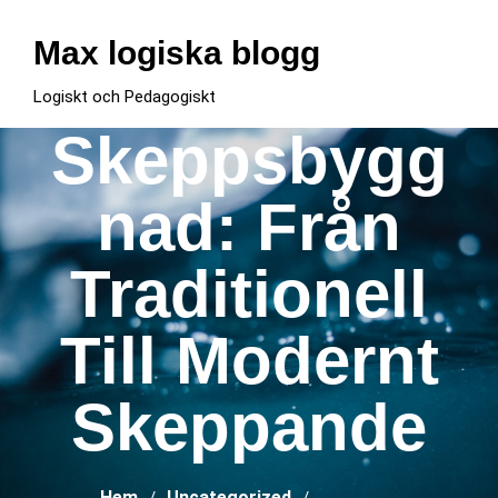
Hoppa
till
Max logiska blogg
innehåll
Logiskt och Pedagogiskt
Skeppsbygg
nad: Från
Traditionell
Till Modernt
Skeppande
Hem
Uncategorized